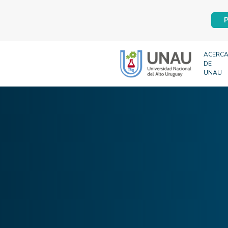
P
ACERC
DE
UNAU