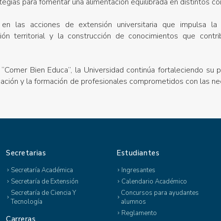
egias para fomentar una alimentación equilibrada en distintos c
 en las acciones de extensión universitaria que impulsa l
ón territorial y la construcción de conocimientos que contri
“Comer Bien Educa”, la Universidad continúa fortaleciendo su pre
cación y la formación de profesionales comprometidos con las ne
Secretarias
Estudiantes
Secretaría Académica
Ingresantes
Secretaría de Extensión
Calendario Académico
Secretaría de Ciencia Y
Concursos para ayudantes
Tecnología
alumnos
Reglamento
Carreras