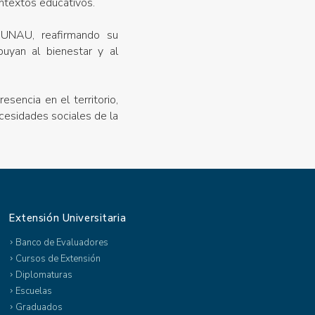
ontextos educativos.
a UNAU, reafirmando su
buyan al bienestar y al
sencia en el territorio,
cesidades sociales de la
Extensión Universitaria
Banco de Evaluadores
Cursos de Extensión
Diplomaturas
Escuelas
Graduados