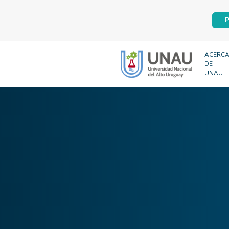
P
ACERC
DE
UNAU